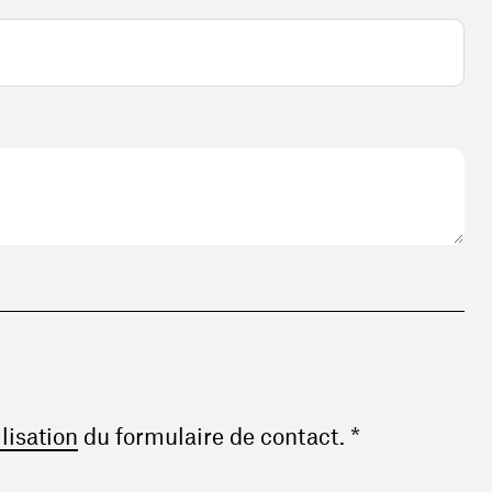
(ouvre une nouvelle fenêtre)
ilisation
du formulaire de contact. *