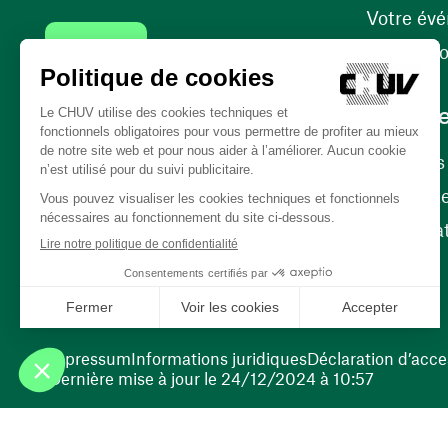
Votre év
Contact
Internati
Carrièr
Carrière
Nos poste
(ouvre une nouvelle fenêtre)
Bénévola
(ouvre une nouvelle fenêtre)
Impressum
Informations juridiques
Déclaration d’acces
Dernière mise à jour le 24/12/2024 à 10:57