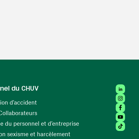
LinkedIn
nel du CHUV
Instagra
(ouvre une nouvelle fenêtre)
ion d'accident
Facebook
(ouvre une nouvelle fenêtre)
Collaborateurs
Youtube 
(ouvre une nouvelle fe
 du personnel et d’entreprise
Tiktok (
(ouvre une nouvelle fenêtr
on sexisme et harcèlement