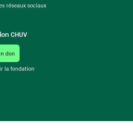
(ouvre une nouvelle fenêtre)
s réseaux sociaux
ion CHUV
(ouvre une nouvelle fenêtre)
un don
(ouvre une nouvelle fenêtre)
r la fondation