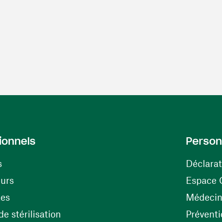
ionnels
Person
s
Déclarat
(ouvre une nouvelle fenêtre)
eurs
Espace 
tes
Médecine
(ouvre une nouvelle fenêtre)
e stérilisation
Préventi