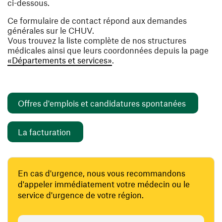
ci-dessous.
Ce formulaire de contact répond aux demandes
générales sur le CHUV.
Vous trouvez la liste complète de nos structures
médicales ainsi que leurs coordonnées depuis la page
«Départements et services»
.
(ouvre un
Offres d'emplois et candidatures spontanées
(ouvre une nouvelle fenêtre)
La facturation
En cas d'urgence, nous vous recommandons
d'appeler immédiatement votre médecin ou le
service d'urgence de votre région.