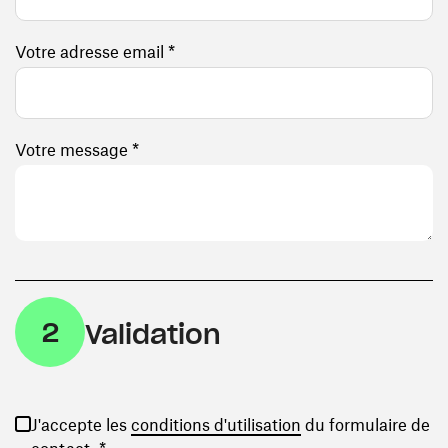
Votre adresse email *
Votre message *
2
Validation
(ouvre une nouvelle
J'accepte les
conditions d'utilisation
du formulaire de