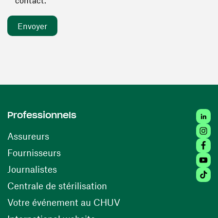
contact. *
Linked
Professionnels
Insta
Assureurs
Faceb
(ouvre une nouvelle fenêtre)
Fournisseurs
Youtu
Journalistes
Tiktok
(ouvre une nouvelle fenêtr
Centrale de stérilisation
(ouvre une nouvelle fen
Votre événement au CHUV