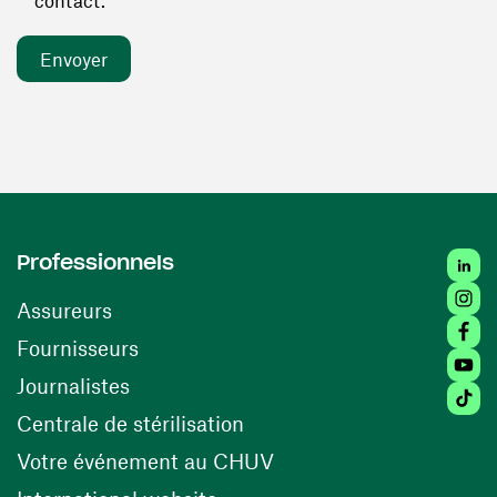
contact. *
Linked
Professionnels
Insta
Assureurs
Faceb
(ouvre une nouvelle fenêtre)
Fournisseurs
Youtu
Journalistes
Tiktok
(ouvre une nouvelle fenêtr
Centrale de stérilisation
(ouvre une nouvelle fen
Votre événement au CHUV