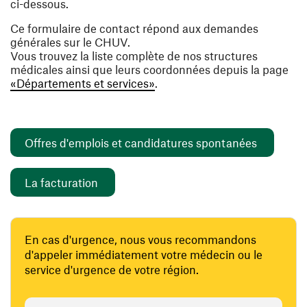
ci-dessous.
Ce formulaire de contact répond aux demandes
générales sur le CHUV.
Vous trouvez la liste complète de nos structures
médicales ainsi que leurs coordonnées depuis la page
«Départements et services»
.
(ouvre un
Offres d'emplois et candidatures spontanées
(ouvre une nouvelle fenêtre)
La facturation
En cas d'urgence, nous vous recommandons
d'appeler immédiatement votre médecin ou le
service d'urgence de votre région.