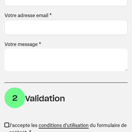
Votre adresse email *
Votre message *
2
Validation
(ouvre une nouvelle
J'accepte les
conditions d'utilisation
du formulaire de