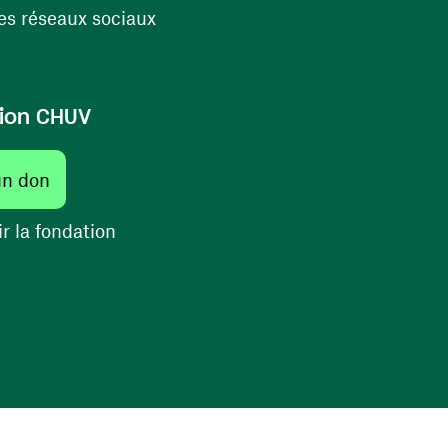
(ouvre une nouvelle fenêtre)
s réseaux sociaux
ion CHUV
(ouvre une nouvelle fenêtre)
un don
(ouvre une nouvelle fenêtre)
r la fondation