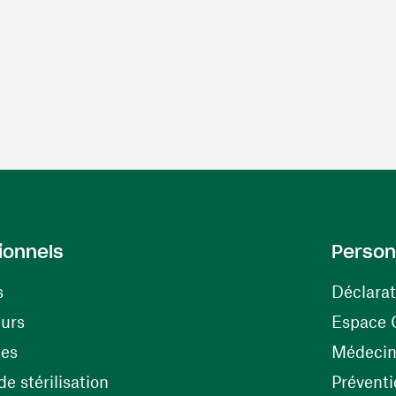
ionnels
Person
s
Déclarat
(ouvre une nouvelle fenêtre)
eurs
Espace 
tes
Médecine
(ouvre une nouvelle fenêtre)
e stérilisation
Préventi