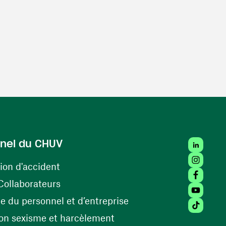
LinkedIn
nel du CHUV
Instagra
(ouvre une nouvelle fenêtre)
ion d'accident
Facebook
(ouvre une nouvelle fenêtre)
Collaborateurs
Youtube 
(ouvre une nouvelle fe
 du personnel et d’entreprise
Tiktok (
(ouvre une nouvelle fenêtr
on sexisme et harcèlement