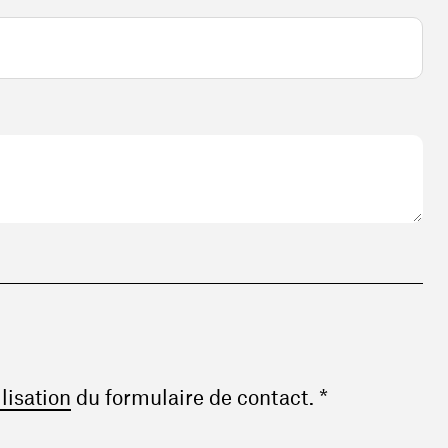
(ouvre une nouvelle fenêtre)
ilisation
du formulaire de contact. *