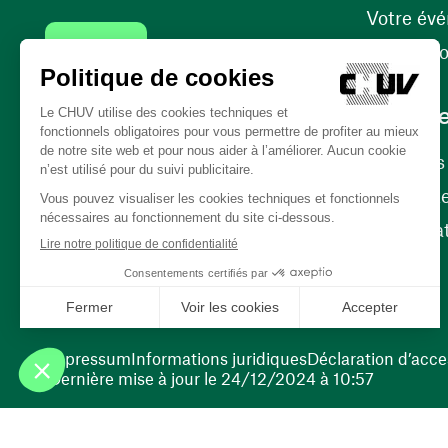
Votre év
Contact
Internati
Carrièr
Carrière
Nos poste
(ouvre une nouvelle fenêtre)
Bénévola
(ouvre une nouvelle fenêtre)
Impressum
Informations juridiques
Déclaration d’acces
Dernière mise à jour le 24/12/2024 à 10:57