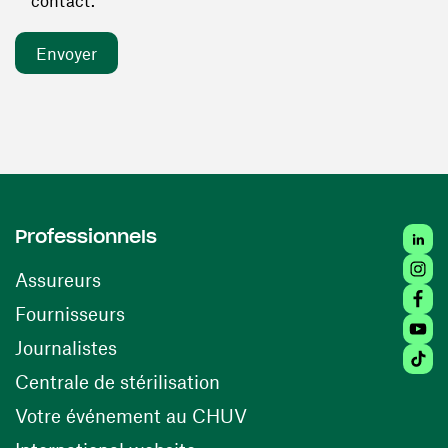
contact. *
Linked
Professionnels
Insta
Assureurs
Faceb
(ouvre une nouvelle fenêtre)
Fournisseurs
Youtu
Journalistes
Tiktok
(ouvre une nouvelle fenêtr
Centrale de stérilisation
(ouvre une nouvelle fen
Votre événement au CHUV