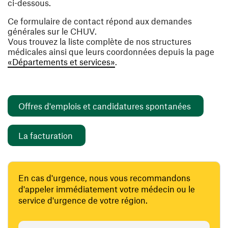
ci-dessous.
Ce formulaire de contact répond aux demandes
générales sur le CHUV.
Vous trouvez la liste complète de nos structures
médicales ainsi que leurs coordonnées depuis la page
«Départements et services»
.
(ouvre un
Offres d'emplois et candidatures spontanées
(ouvre une nouvelle fenêtre)
La facturation
En cas d'urgence, nous vous recommandons
d'appeler immédiatement votre médecin ou le
service d'urgence de votre région.