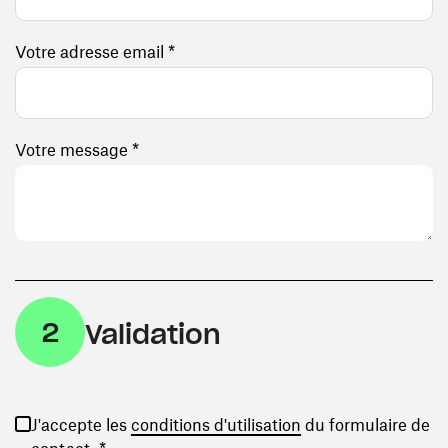
Votre adresse email *
Votre message *
2
Validation
(ouvre une nouvelle
J'accepte les
conditions d'utilisation
du formulaire de