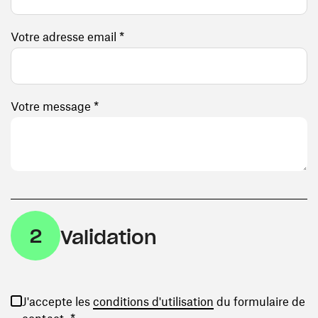
Votre adresse email *
Votre message *
2
Validation
(ouvre une nouvelle
J'accepte les
conditions d'utilisation
du formulaire de