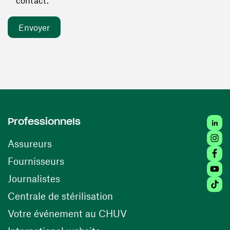
contact. *
Linked
Professionnels
Insta
Assureurs
Faceb
(ouvre une nouvelle fenêtre)
Fournisseurs
Youtu
Journalistes
Tiktok
(ouvre une nouvelle fenêtr
Centrale de stérilisation
(ouvre une nouvelle fen
Votre événement au CHUV