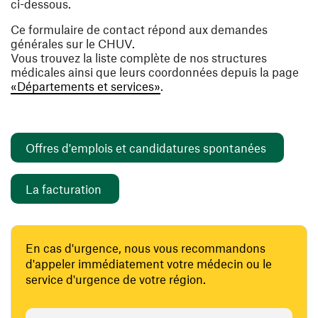
ci-dessous.
Ce formulaire de contact répond aux demandes
générales sur le CHUV.
Vous trouvez la liste complète de nos structures
médicales ainsi que leurs coordonnées depuis la page
«Départements et services»
.
(ouvre un
Offres d'emplois et candidatures spontanées
(ouvre une nouvelle fenêtre)
La facturation
En cas d'urgence, nous vous recommandons
d'appeler immédiatement votre médecin ou le
service d'urgence de votre région.