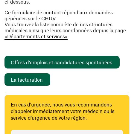
ci-dessous.
Ce formulaire de contact répond aux demandes
générales sur le CHUV.
Vous trouvez la liste complète de nos structures
médicales ainsi que leurs coordonnées depuis la page
«Départements et services»
.
(ouvre un
Offres d'emplois et candidatures spontanées
(ouvre une nouvelle fenêtre)
La facturation
En cas d'urgence, nous vous recommandons
d'appeler immédiatement votre médecin ou le
service d'urgence de votre région.