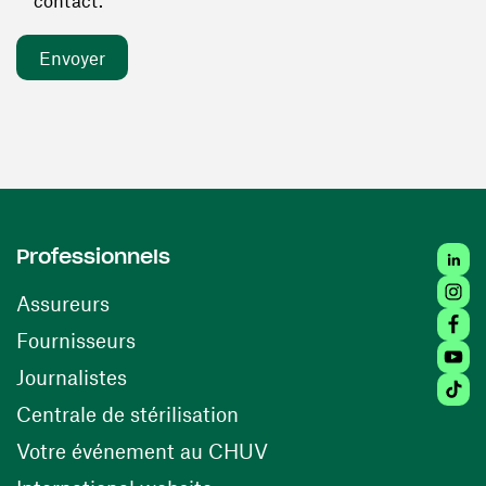
contact. *
Linked
Professionnels
Insta
Assureurs
Faceb
(ouvre une nouvelle fenêtre)
Fournisseurs
Youtu
Journalistes
Tiktok
(ouvre une nouvelle fenêtr
Centrale de stérilisation
(ouvre une nouvelle fen
Votre événement au CHUV