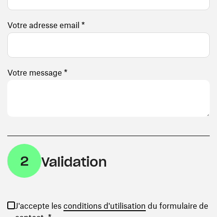
Votre adresse email *
Votre message *
2
Validation
(ouvre une nouvelle
J'accepte les
conditions d'utilisation
du formulaire de