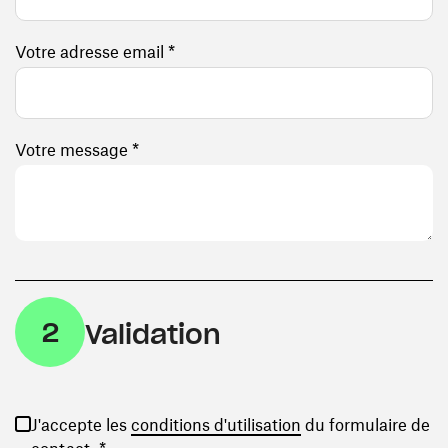
Votre adresse email *
Votre message *
2
Validation
(ouvre une nouvelle
J'accepte les
conditions d'utilisation
du formulaire de