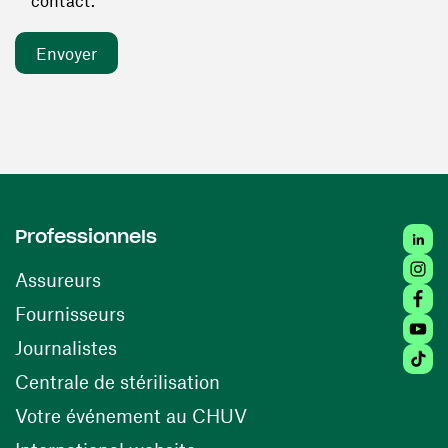
contact. *
Linked
Professionnels
Insta
Assureurs
Faceb
(ouvre une nouvelle fenêtre)
Fournisseurs
Youtu
Journalistes
Tiktok
(ouvre une nouvelle fenêtr
Centrale de stérilisation
(ouvre une nouvelle fen
Votre événement au CHUV