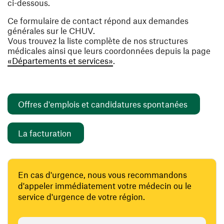
ci-dessous.
Ce formulaire de contact répond aux demandes
générales sur le CHUV.
Vous trouvez la liste complète de nos structures
médicales ainsi que leurs coordonnées depuis la page
«Départements et services»
.
(ouvre un
Offres d'emplois et candidatures spontanées
(ouvre une nouvelle fenêtre)
La facturation
En cas d'urgence, nous vous recommandons
d'appeler immédiatement votre médecin ou le
service d'urgence de votre région.