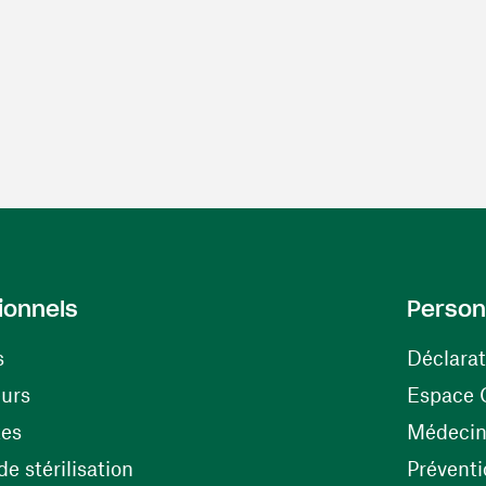
ionnels
Person
s
Déclarat
(ouvre une nouvelle fenêtre)
eurs
Espace 
tes
Médecine
(ouvre une nouvelle fenêtre)
e stérilisation
Préventi