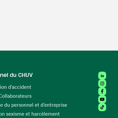
LinkedIn
nel du CHUV
Instagra
(ouvre une nouvelle fenêtre)
ion d'accident
Facebook
(ouvre une nouvelle fenêtre)
Collaborateurs
Youtube 
(ouvre une nouvelle fe
 du personnel et d’entreprise
Tiktok (
(ouvre une nouvelle fenêtr
on sexisme et harcèlement