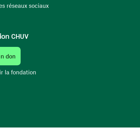
(ouvre une nouvelle fenêtre)
s réseaux sociaux
ion CHUV
(ouvre une nouvelle fenêtre)
un don
(ouvre une nouvelle fenêtre)
r la fondation