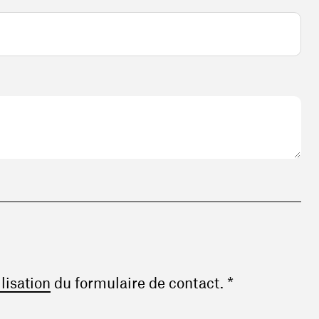
(ouvre une nouvelle fenêtre)
ilisation
du formulaire de contact. *