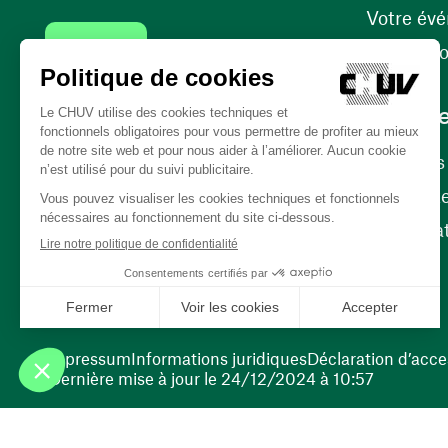
Votre év
Contact
Internati
Carrièr
Carrière
Nos poste
(ouvre une nouvelle fenêtre)
Bénévola
(ouvre une nouvelle fenêtre)
Impressum
Informations juridiques
Déclaration d’acces
Dernière mise à jour le 24/12/2024 à 10:57