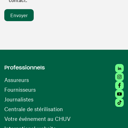
contact. *
Linked
Professionnels
Insta
Assureurs
Faceb
(ouvre une nouvelle fenêtre)
Fournisseurs
Youtu
Journalistes
Tiktok
(ouvre une nouvelle fenêtr
Centrale de stérilisation
(ouvre une nouvelle fen
Votre événement au CHUV