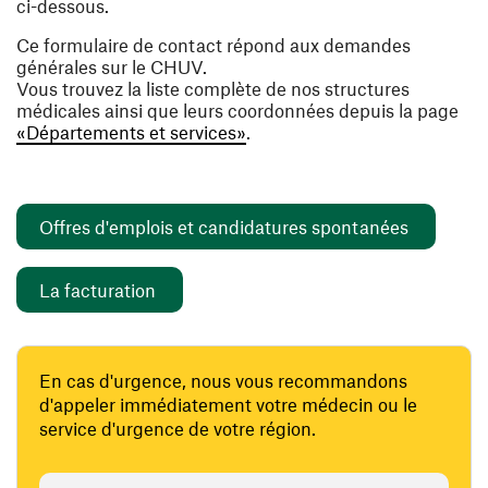
ci-dessous.
Ce formulaire de contact répond aux demandes
générales sur le CHUV.
Vous trouvez la liste complète de nos structures
médicales ainsi que leurs coordonnées depuis la page
«Départements et services»
.
(ouvre un
Offres d'emplois et candidatures spontanées
(ouvre une nouvelle fenêtre)
La facturation
En cas d'urgence, nous vous recommandons
d'appeler immédiatement votre médecin ou le
service d'urgence de votre région.