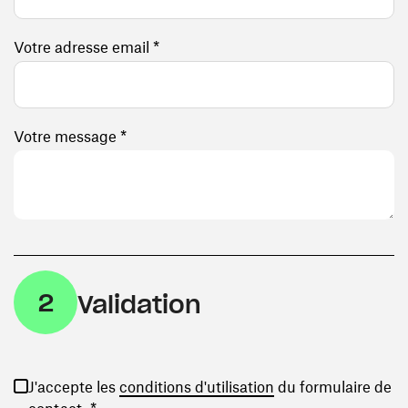
Votre adresse email *
Votre message *
2
Validation
(ouvre une nouvelle
J'accepte les
conditions d'utilisation
du formulaire de