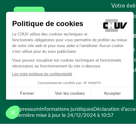
Votre év
Contact
Internati
Carrièr
Carrière
Nos poste
(ouvre une nouvelle fenêtre)
Bénévola
(ouvre une nouvelle fenêtre)
Impressum
Informations juridiques
Déclaration d’acces
Dernière mise à jour le 24/12/2024 à 10:57