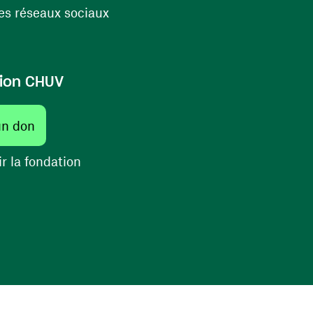
(ouvre une nouvelle fenêtre)
s réseaux sociaux
ion CHUV
(ouvre une nouvelle fenêtre)
un don
(ouvre une nouvelle fenêtre)
r la fondation