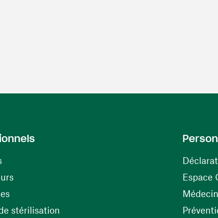
ionnels
Person
s
Déclarat
(ouvre une nouvelle fenêtre)
eurs
Espace 
tes
Médecine
(ouvre une nouvelle fenêtre)
e stérilisation
Préventi