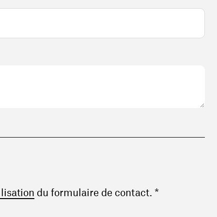
(ouvre une nouvelle fenêtre)
ilisation
du formulaire de contact. *