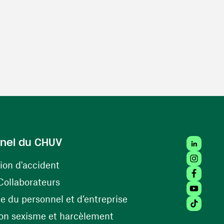
LinkedIn
nel du CHUV
Instagra
(ouvre une nouvelle fenêtre)
ion d'accident
Facebook
(ouvre une nouvelle fenêtre)
Collaborateurs
Youtube 
(ouvre une nouvelle fe
 du personnel et d’entreprise
Tiktok (
(ouvre une nouvelle fenêtr
on sexisme et harcèlement