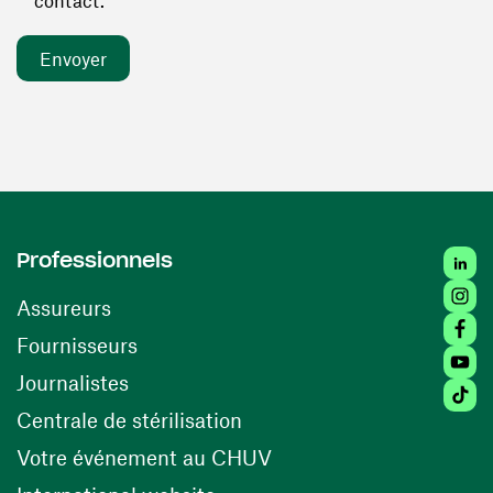
contact. *
Linked
Professionnels
Insta
Assureurs
Faceb
(ouvre une nouvelle fenêtre)
Fournisseurs
Youtu
Journalistes
Tiktok
(ouvre une nouvelle fenêtr
Centrale de stérilisation
(ouvre une nouvelle fen
Votre événement au CHUV