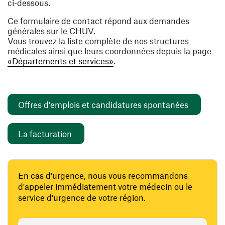
ci-dessous.
Ce formulaire de contact répond aux demandes
générales sur le CHUV.
Vous trouvez la liste complète de nos structures
médicales ainsi que leurs coordonnées depuis la page
«Départements et services»
.
(ouvre un
Offres d'emplois et candidatures spontanées
(ouvre une nouvelle fenêtre)
La facturation
En cas d'urgence, nous vous recommandons
d'appeler immédiatement votre médecin ou le
service d'urgence de votre région.