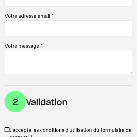
Votre adresse email *
Votre message *
2
Validation
(ouvre une nouvelle
J'accepte les
conditions d'utilisation
du formulaire de