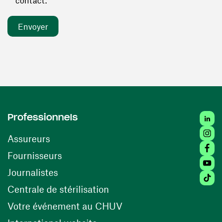
contact. *
Linked
Professionnels
Insta
Assureurs
Faceb
(ouvre une nouvelle fenêtre)
Fournisseurs
Youtu
Journalistes
Tiktok
(ouvre une nouvelle fenêtr
Centrale de stérilisation
(ouvre une nouvelle fen
Votre événement au CHUV