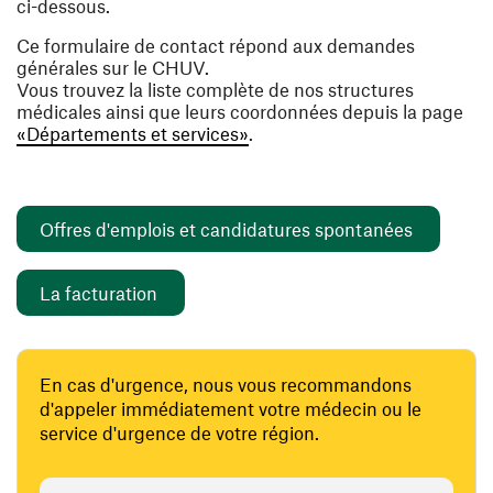
ci-dessous.
Ce formulaire de contact répond aux demandes
générales sur le CHUV.
Vous trouvez la liste complète de nos structures
médicales ainsi que leurs coordonnées depuis la page
«Départements et services»
.
(ouvre un
Offres d'emplois et candidatures spontanées
(ouvre une nouvelle fenêtre)
La facturation
En cas d'urgence, nous vous recommandons
d'appeler immédiatement votre médecin ou le
service d'urgence de votre région.