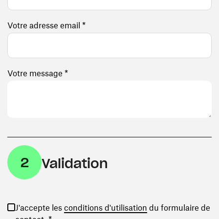
Votre adresse email *
Votre message *
2
Validation
(ouvre une nouvelle
J'accepte les
conditions d'utilisation
du formulaire de