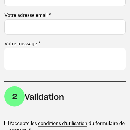
Votre adresse email *
Votre message *
2
Validation
(ouvre une nouvelle
J'accepte les
conditions d'utilisation
du formulaire de