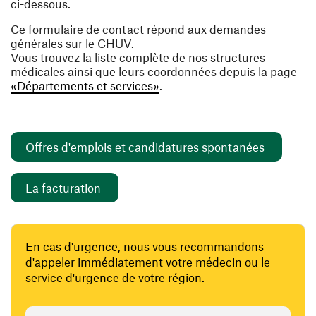
ci-dessous.
Ce formulaire de contact répond aux demandes
générales sur le CHUV.
Vous trouvez la liste complète de nos structures
médicales ainsi que leurs coordonnées depuis la page
«Départements et services»
.
(ouvre un
Offres d'emplois et candidatures spontanées
(ouvre une nouvelle fenêtre)
La facturation
En cas d'urgence, nous vous recommandons
d'appeler immédiatement votre médecin ou le
service d'urgence de votre région.