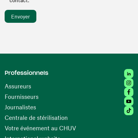
contact. *
Linked
Professionnels
Insta
Assureurs
Faceb
(ouvre une nouvelle fenêtre)
Fournisseurs
Youtu
Journalistes
Tiktok
(ouvre une nouvelle fenêtr
Centrale de stérilisation
(ouvre une nouvelle fen
Votre événement au CHUV