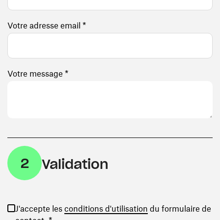
Votre adresse email *
Votre message *
2
Validation
(ouvre une nouvelle
J'accepte les
conditions d'utilisation
du formulaire de