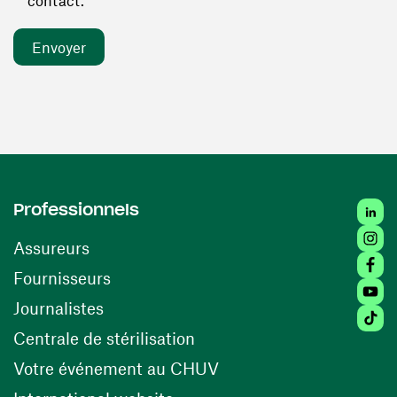
contact. *
Linked
Professionnels
Insta
Assureurs
Faceb
(ouvre une nouvelle fenêtre)
Fournisseurs
Youtu
Journalistes
Tiktok
(ouvre une nouvelle fenêtr
Centrale de stérilisation
(ouvre une nouvelle fen
Votre événement au CHUV