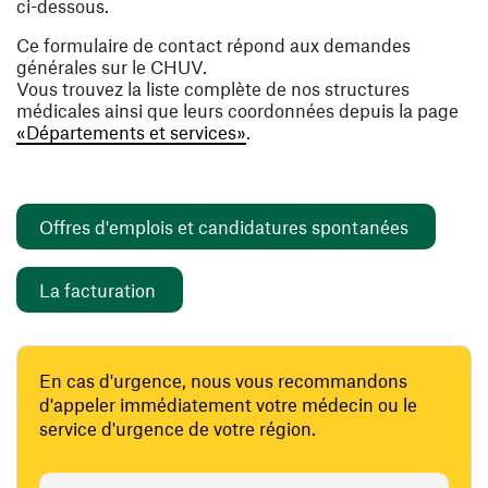
ci-dessous.
Ce formulaire de contact répond aux demandes
générales sur le CHUV.
Vous trouvez la liste complète de nos structures
médicales ainsi que leurs coordonnées depuis la page
«Départements et services»
.
(ouvre un
Offres d'emplois et candidatures spontanées
(ouvre une nouvelle fenêtre)
La facturation
En cas d'urgence, nous vous recommandons
d'appeler immédiatement votre médecin ou le
service d'urgence de votre région.