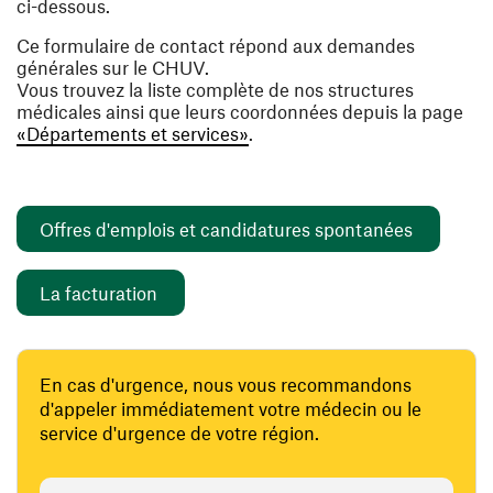
ci-dessous.
Ce formulaire de contact répond aux demandes
générales sur le CHUV.
Vous trouvez la liste complète de nos structures
médicales ainsi que leurs coordonnées depuis la page
«Départements et services»
.
(ouvre un
Offres d'emplois et candidatures spontanées
(ouvre une nouvelle fenêtre)
La facturation
En cas d'urgence, nous vous recommandons
d'appeler immédiatement votre médecin ou le
service d'urgence de votre région.