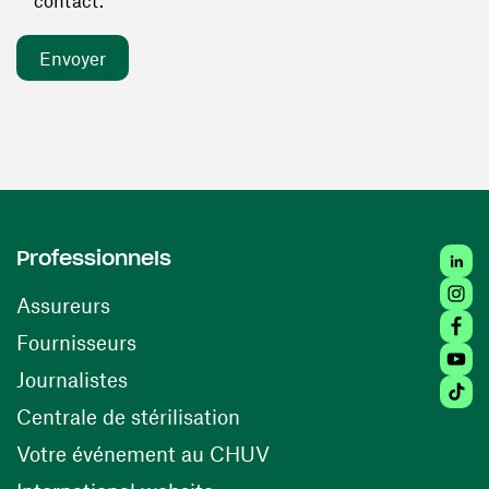
contact. *
Linked
Professionnels
Insta
Assureurs
Faceb
(ouvre une nouvelle fenêtre)
Fournisseurs
Youtu
Journalistes
Tiktok
(ouvre une nouvelle fenêtr
Centrale de stérilisation
(ouvre une nouvelle fen
Votre événement au CHUV