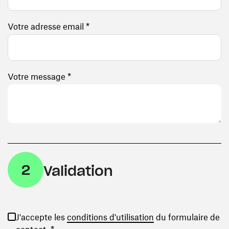
Votre adresse email *
Votre message *
2
Validation
(ouvre une nouvelle
J'accepte les
conditions d'utilisation
du formulaire de