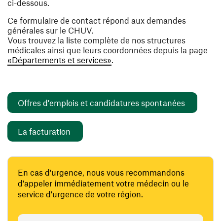
ci-dessous.
Ce formulaire de contact répond aux demandes
générales sur le CHUV.
Vous trouvez la liste complète de nos structures
médicales ainsi que leurs coordonnées depuis la page
«Départements et services»
.
(ouvre un
Offres d'emplois et candidatures spontanées
(ouvre une nouvelle fenêtre)
La facturation
En cas d'urgence, nous vous recommandons
d'appeler immédiatement votre médecin ou le
service d'urgence de votre région.