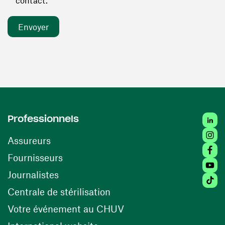
contact. *
Linked
Professionnels
Insta
Assureurs
Faceb
(ouvre une nouvelle fenêtre)
Fournisseurs
Youtu
Journalistes
Tiktok
(ouvre une nouvelle fenêtr
Centrale de stérilisation
(ouvre une nouvelle fen
Votre événement au CHUV