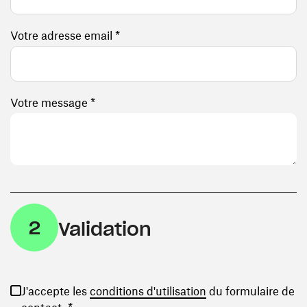
Votre adresse email *
Votre message *
2
Validation
(ouvre une nouvelle
J'accepte les
conditions d'utilisation
du formulaire de