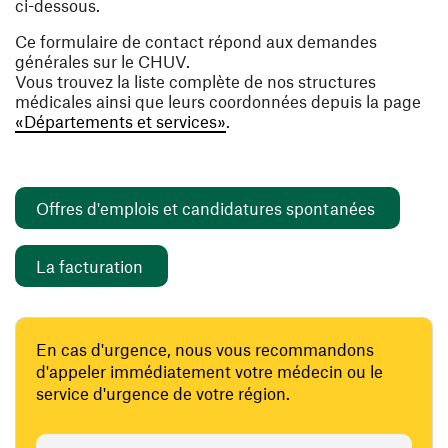
ci-dessous.
Ce formulaire de contact répond aux demandes
générales sur le CHUV.
Vous trouvez la liste complète de nos structures
médicales ainsi que leurs coordonnées depuis la page
«Départements et services»
.
(ouvre un
Offres d'emplois et candidatures spontanées
(ouvre une nouvelle fenêtre)
La facturation
En cas d'urgence, nous vous recommandons
d'appeler immédiatement votre médecin ou le
service d'urgence de votre région.