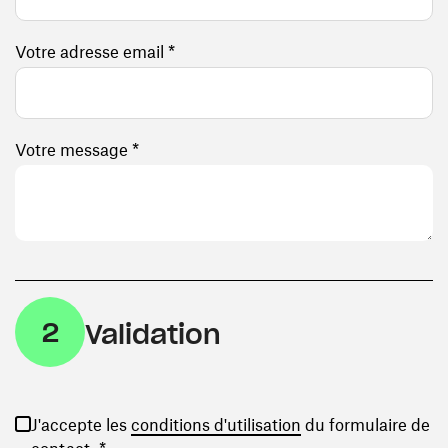
Votre adresse email *
Votre message *
2
Validation
(ouvre une nouvelle
J'accepte les
conditions d'utilisation
du formulaire de