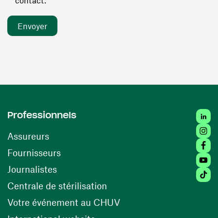
contact. *
Linked
Professionnels
Insta
Assureurs
Faceb
(ouvre une nouvelle fenêtre)
Fournisseurs
Youtu
Journalistes
Tiktok
(ouvre une nouvelle fenêtr
Centrale de stérilisation
(ouvre une nouvelle fen
Votre événement au CHUV