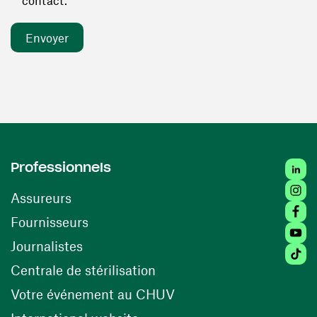
contact. *
Linked
Professionnels
Insta
Assureurs
Faceb
(ouvre une nouvelle fenêtre)
Fournisseurs
Youtu
Journalistes
Tiktok
(ouvre une nouvelle fenêtr
Centrale de stérilisation
(ouvre une nouvelle fen
Votre événement au CHUV