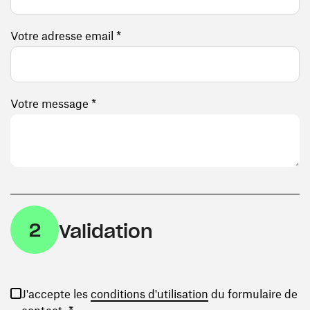
Votre adresse email *
Votre message *
2
Validation
(ouvre une nouvelle
J'accepte les
conditions d'utilisation
du formulaire de