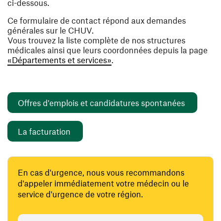
ci-dessous.
Ce formulaire de contact répond aux demandes
générales sur le CHUV.
Vous trouvez la liste complète de nos structures
médicales ainsi que leurs coordonnées depuis la page
«Départements et services»
.
(ouvre un
Offres d'emplois et candidatures spontanées
(ouvre une nouvelle fenêtre)
La facturation
En cas d'urgence, nous vous recommandons
d'appeler immédiatement votre médecin ou le
service d'urgence de votre région.