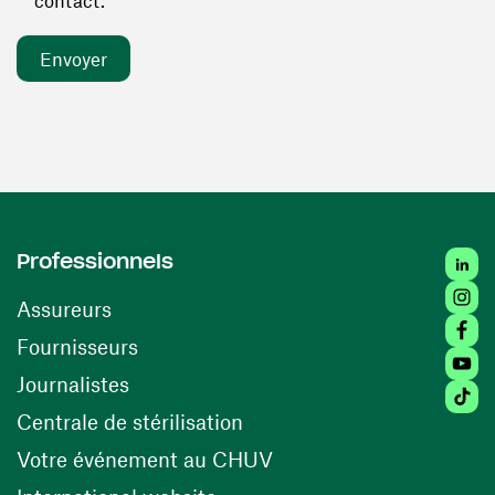
contact. *
Linked
Professionnels
Insta
Assureurs
Faceb
(ouvre une nouvelle fenêtre)
Fournisseurs
Youtu
Journalistes
Tiktok
(ouvre une nouvelle fenêtr
Centrale de stérilisation
(ouvre une nouvelle fen
Votre événement au CHUV