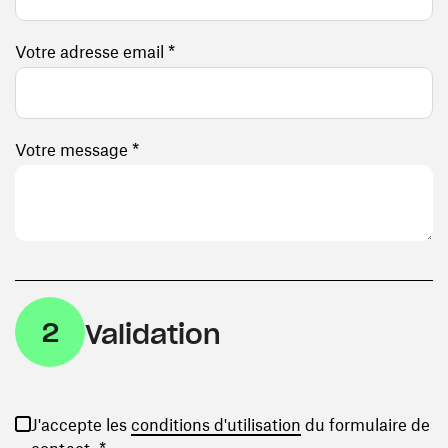
Votre adresse email *
Votre message *
2
Validation
(ouvre une nouvelle
J'accepte les
conditions d'utilisation
du formulaire de