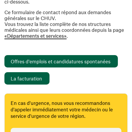
ci-dessous.
Ce formulaire de contact répond aux demandes
générales sur le CHUV.
Vous trouvez la liste complète de nos structures
médicales ainsi que leurs coordonnées depuis la page
«Départements et services»
.
(ouvre un
Offres d'emplois et candidatures spontanées
(ouvre une nouvelle fenêtre)
La facturation
En cas d'urgence, nous vous recommandons
d'appeler immédiatement votre médecin ou le
service d'urgence de votre région.