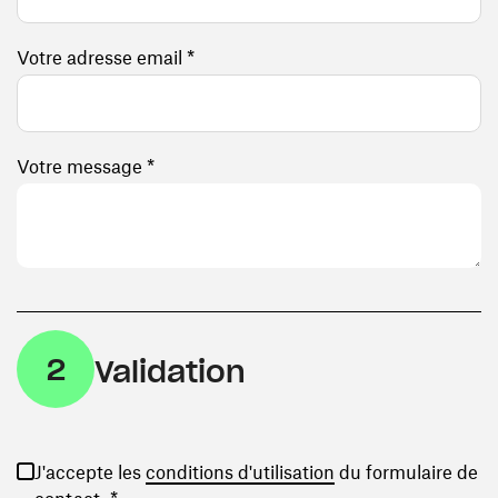
Votre adresse email *
Votre message *
2
Validation
(ouvre une nouvelle
J'accepte les
conditions d'utilisation
du formulaire de