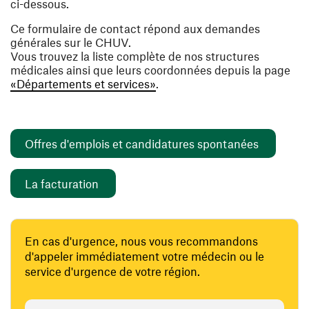
ci-dessous.
Ce formulaire de contact répond aux demandes
générales sur le CHUV.
Vous trouvez la liste complète de nos structures
médicales ainsi que leurs coordonnées depuis la page
«Départements et services»
.
(ouvre un
Offres d'emplois et candidatures spontanées
(ouvre une nouvelle fenêtre)
La facturation
En cas d'urgence, nous vous recommandons
d'appeler immédiatement votre médecin ou le
service d'urgence de votre région.