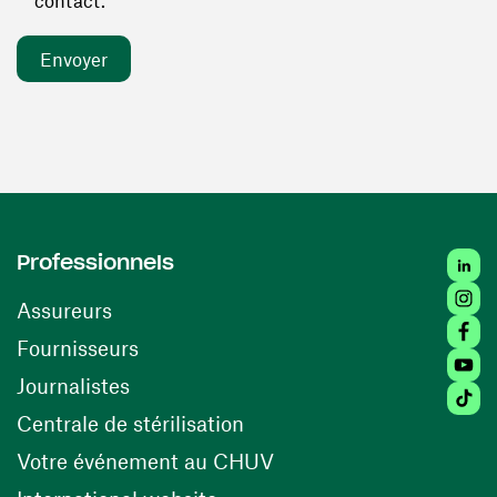
contact. *
Linked
Professionnels
Insta
Assureurs
Faceb
(ouvre une nouvelle fenêtre)
Fournisseurs
Youtu
Journalistes
Tiktok
(ouvre une nouvelle fenêtr
Centrale de stérilisation
(ouvre une nouvelle fen
Votre événement au CHUV