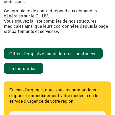
ci-dessous.
Ce formulaire de contact répond aux demandes
générales sur le CHUV.
Vous trouvez la liste complète de nos structures
médicales ainsi que leurs coordonnées depuis la page
«Départements et services»
.
(ouvre un
Offres d'emplois et candidatures spontanées
(ouvre une nouvelle fenêtre)
La facturation
En cas d'urgence, nous vous recommandons
d'appeler immédiatement votre médecin ou le
service d'urgence de votre région.