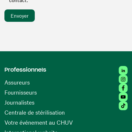
contact. *
Linked
Professionnels
Insta
Assureurs
Faceb
(ouvre une nouvelle fenêtre)
Fournisseurs
Youtu
Journalistes
Tiktok
(ouvre une nouvelle fenêtr
Centrale de stérilisation
(ouvre une nouvelle fen
Votre événement au CHUV