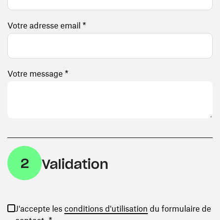
Votre adresse email *
Votre message *
2
Validation
(ouvre une nouvelle
J'accepte les
conditions d'utilisation
du formulaire de