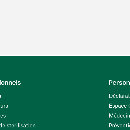
ionnels
Person
s
Déclarat
(ouvre une nouvelle fenêtre)
eurs
Espace 
tes
Médecine
(ouvre une nouvelle fenêtre)
e stérilisation
Préventi