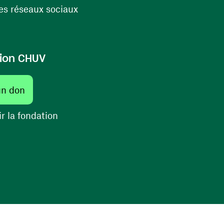
(ouvre une nouvelle fenêtre)
s réseaux sociaux
ion CHUV
(ouvre une nouvelle fenêtre)
un don
(ouvre une nouvelle fenêtre)
r la fondation