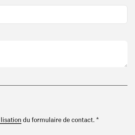
(ouvre une nouvelle fenêtre)
ilisation
du formulaire de contact. *