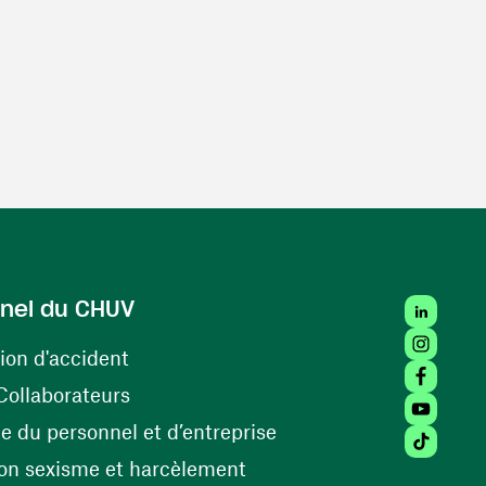
LinkedIn
nel du CHUV
Instagra
(ouvre une nouvelle fenêtre)
ion d'accident
Facebook
(ouvre une nouvelle fenêtre)
Collaborateurs
Youtube 
(ouvre une nouvelle fe
 du personnel et d’entreprise
Tiktok (
(ouvre une nouvelle fenêtr
on sexisme et harcèlement