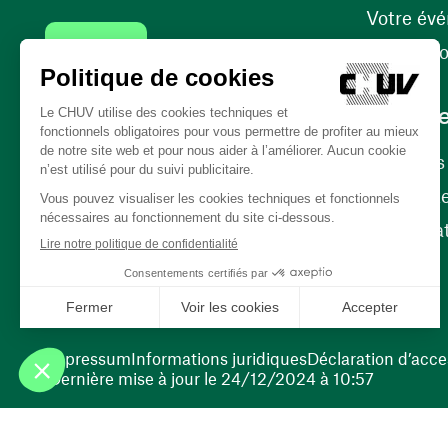
Votre év
Contact
Internati
Carrièr
Carrière
Nos poste
(ouvre une nouvelle fenêtre)
Bénévola
(ouvre une nouvelle fenêtre)
Impressum
Informations juridiques
Déclaration d’acces
Dernière mise à jour le 24/12/2024 à 10:57