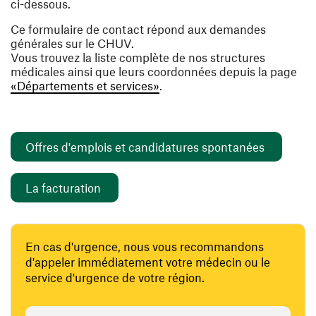
ci-dessous.
Ce formulaire de contact répond aux demandes
générales sur le CHUV.
Vous trouvez la liste complète de nos structures
médicales ainsi que leurs coordonnées depuis la page
«Départements et services»
.
(ouvre un
Offres d'emplois et candidatures spontanées
(ouvre une nouvelle fenêtre)
La facturation
En cas d'urgence, nous vous recommandons
d'appeler immédiatement votre médecin ou le
service d'urgence de votre région.