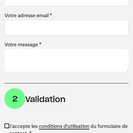
Votre adresse email *
Votre message *
2
Validation
(ouvre une nouvelle
J'accepte les
conditions d'utilisation
du formulaire de