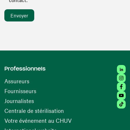
contact. *
Linked
Professionnels
Insta
Assureurs
Faceb
(ouvre une nouvelle fenêtre)
Fournisseurs
Youtu
Journalistes
Tiktok
(ouvre une nouvelle fenêtr
Centrale de stérilisation
(ouvre une nouvelle fen
Votre événement au CHUV