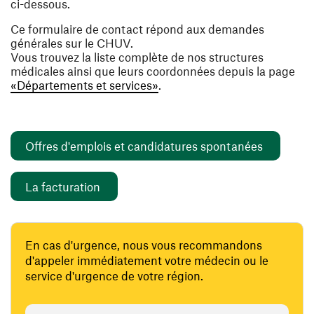
ci-dessous.
Ce formulaire de contact répond aux demandes
générales sur le CHUV.
Vous trouvez la liste complète de nos structures
médicales ainsi que leurs coordonnées depuis la page
«Départements et services»
.
(ouvre un
Offres d'emplois et candidatures spontanées
(ouvre une nouvelle fenêtre)
La facturation
En cas d'urgence, nous vous recommandons
d'appeler immédiatement votre médecin ou le
service d'urgence de votre région.