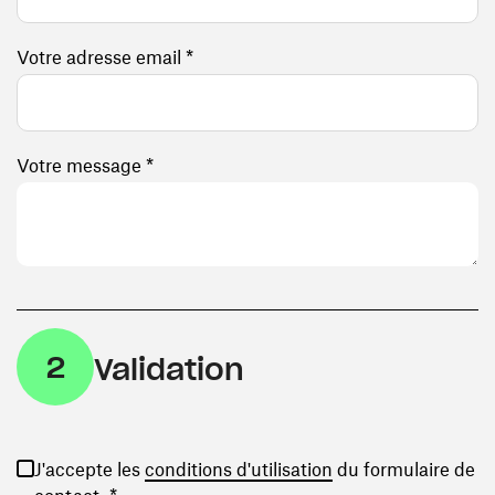
Votre adresse email *
Votre message *
2
Validation
(ouvre une nouvelle
J'accepte les
conditions d'utilisation
du formulaire de