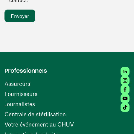
contact. *
Linked
Professionnels
Insta
Assureurs
Faceb
(ouvre une nouvelle fenêtre)
Fournisseurs
Youtu
Journalistes
Tiktok
(ouvre une nouvelle fenêtr
Centrale de stérilisation
(ouvre une nouvelle fen
Votre événement au CHUV