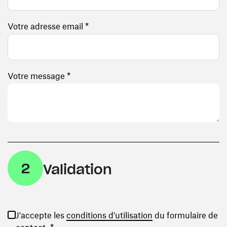
Votre adresse email *
Votre message *
2
Validation
(ouvre une nouvelle
J'accepte les
conditions d'utilisation
du formulaire de