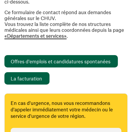
ci-dessous.
Ce formulaire de contact répond aux demandes
générales sur le CHUV.
Vous trouvez la liste complète de nos structures
médicales ainsi que leurs coordonnées depuis la page
«Départements et services»
.
(ouvre un
Offres d'emplois et candidatures spontanées
(ouvre une nouvelle fenêtre)
La facturation
En cas d'urgence, nous vous recommandons
d'appeler immédiatement votre médecin ou le
service d'urgence de votre région.