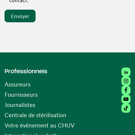
contact. *
Linked
Professionnels
Insta
Assureurs
Faceb
(ouvre une nouvelle fenêtre)
Fournisseurs
Youtu
Journalistes
Tiktok
(ouvre une nouvelle fenêtr
Centrale de stérilisation
(ouvre une nouvelle fen
Votre événement au CHUV