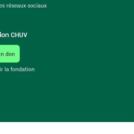
(ouvre une nouvelle fenêtre)
s réseaux sociaux
ion CHUV
(ouvre une nouvelle fenêtre)
un don
(ouvre une nouvelle fenêtre)
r la fondation