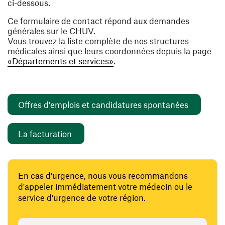
ci-dessous.
Ce formulaire de contact répond aux demandes
générales sur le CHUV.
Vous trouvez la liste complète de nos structures
médicales ainsi que leurs coordonnées depuis la page
«Départements et services»
.
(ouvre un
Offres d'emplois et candidatures spontanées
(ouvre une nouvelle fenêtre)
La facturation
En cas d'urgence, nous vous recommandons
d'appeler immédiatement votre médecin ou le
service d'urgence de votre région.