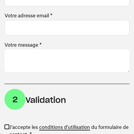
Votre adresse email *
Votre message *
2
Validation
(ouvre une nouvelle
J'accepte les
conditions d'utilisation
du formulaire de