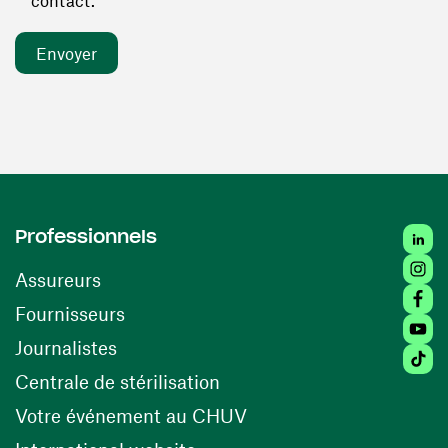
contact. *
Linked
Professionnels
Insta
Assureurs
Faceb
(ouvre une nouvelle fenêtre)
Fournisseurs
Youtu
Journalistes
Tiktok
(ouvre une nouvelle fenêtr
Centrale de stérilisation
(ouvre une nouvelle fen
Votre événement au CHUV