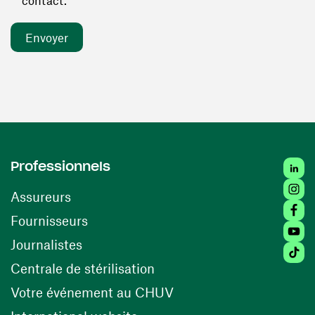
contact. *
Linked
Professionnels
Insta
Assureurs
Faceb
(ouvre une nouvelle fenêtre)
Fournisseurs
Youtu
Journalistes
Tiktok
(ouvre une nouvelle fenêtr
Centrale de stérilisation
(ouvre une nouvelle fen
Votre événement au CHUV