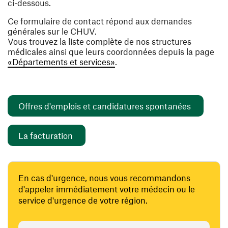
ci-dessous.
Ce formulaire de contact répond aux demandes
générales sur le CHUV.
Vous trouvez la liste complète de nos structures
médicales ainsi que leurs coordonnées depuis la page
«Départements et services»
.
(ouvre un
Offres d'emplois et candidatures spontanées
(ouvre une nouvelle fenêtre)
La facturation
En cas d'urgence, nous vous recommandons
d'appeler immédiatement votre médecin ou le
service d'urgence de votre région.