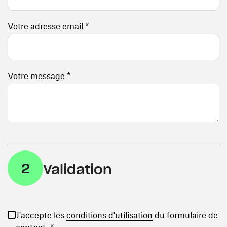
Votre adresse email *
Votre message *
2
Validation
(ouvre une nouvelle
J'accepte les
conditions d'utilisation
du formulaire de