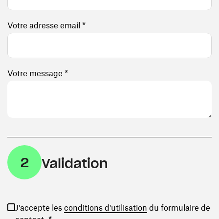
Votre adresse email *
Votre message *
2
Validation
(ouvre une nouvelle
J'accepte les
conditions d'utilisation
du formulaire de