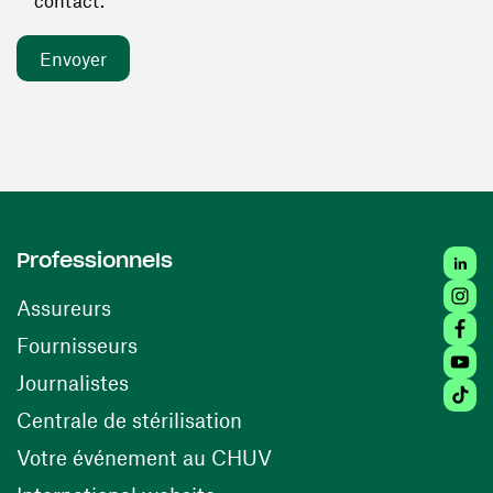
contact. *
Linked
Professionnels
Insta
Assureurs
Faceb
(ouvre une nouvelle fenêtre)
Fournisseurs
Youtu
Journalistes
Tiktok
(ouvre une nouvelle fenêtr
Centrale de stérilisation
(ouvre une nouvelle fen
Votre événement au CHUV