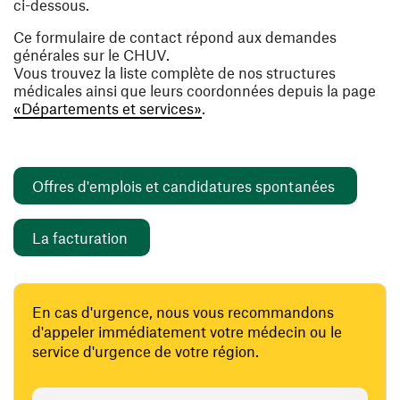
ci-dessous.
Ce formulaire de contact répond aux demandes
générales sur le CHUV.
Vous trouvez la liste complète de nos structures
médicales ainsi que leurs coordonnées depuis la page
«Départements et services»
.
(ouvre un
Offres d'emplois et candidatures spontanées
(ouvre une nouvelle fenêtre)
La facturation
En cas d'urgence, nous vous recommandons
d'appeler immédiatement votre médecin ou le
service d'urgence de votre région.