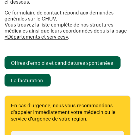
ci-dessous.
Ce formulaire de contact répond aux demandes
générales sur le CHUV.
Vous trouvez la liste complète de nos structures
médicales ainsi que leurs coordonnées depuis la page
«Départements et services»
.
(ouvre un
Offres d'emplois et candidatures spontanées
(ouvre une nouvelle fenêtre)
La facturation
En cas d'urgence, nous vous recommandons
d'appeler immédiatement votre médecin ou le
service d'urgence de votre région.