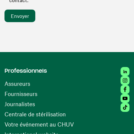
contact. *
Linked
Professionnels
Insta
Assureurs
Faceb
(ouvre une nouvelle fenêtre)
Fournisseurs
Youtu
Journalistes
Tiktok
(ouvre une nouvelle fenêtr
Centrale de stérilisation
(ouvre une nouvelle fen
Votre événement au CHUV