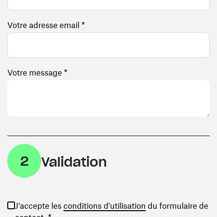
Votre adresse email *
Votre message *
2
Validation
(ouvre une nouvelle
J'accepte les
conditions d'utilisation
du formulaire de