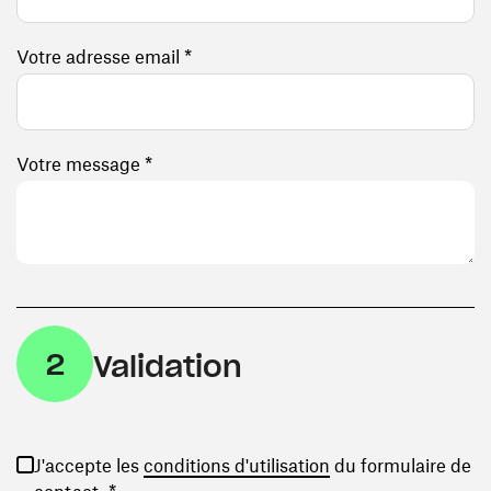
Votre adresse email *
Votre message *
2
Validation
(ouvre une nouvelle
J'accepte les
conditions d'utilisation
du formulaire de