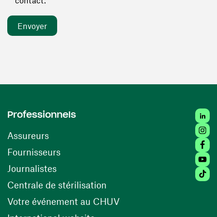
contact. *
Linked
Professionnels
Insta
Assureurs
Faceb
(ouvre une nouvelle fenêtre)
Fournisseurs
Youtu
Journalistes
Tiktok
(ouvre une nouvelle fenêtr
Centrale de stérilisation
(ouvre une nouvelle fen
Votre événement au CHUV