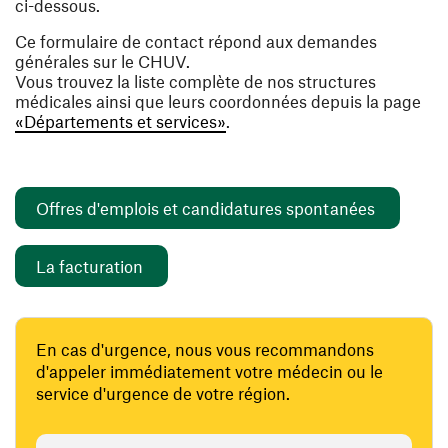
ci-dessous.
Ce formulaire de contact répond aux demandes
générales sur le CHUV.
Vous trouvez la liste complète de nos structures
médicales ainsi que leurs coordonnées depuis la page
«Départements et services»
.
(ouvre un
Offres d'emplois et candidatures spontanées
(ouvre une nouvelle fenêtre)
La facturation
En cas d'urgence, nous vous recommandons
d'appeler immédiatement votre médecin ou le
service d'urgence de votre région.