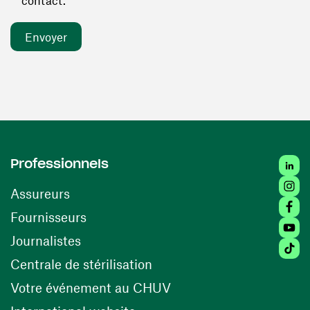
contact. *
Linked
Professionnels
Insta
Assureurs
Faceb
(ouvre une nouvelle fenêtre)
Fournisseurs
Youtu
Journalistes
Tiktok
(ouvre une nouvelle fenêtr
Centrale de stérilisation
(ouvre une nouvelle fen
Votre événement au CHUV