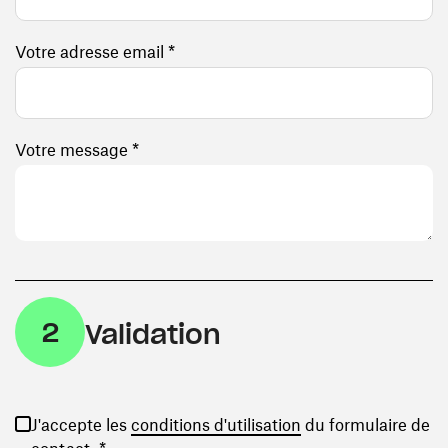
Votre adresse email *
Votre message *
2
Validation
(ouvre une nouvelle
J'accepte les
conditions d'utilisation
du formulaire de