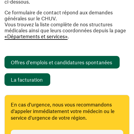
ci-dessous.
Ce formulaire de contact répond aux demandes
générales sur le CHUV.
Vous trouvez la liste complète de nos structures
médicales ainsi que leurs coordonnées depuis la page
«Départements et services»
.
(ouvre un
Offres d'emplois et candidatures spontanées
(ouvre une nouvelle fenêtre)
La facturation
En cas d'urgence, nous vous recommandons
d'appeler immédiatement votre médecin ou le
service d'urgence de votre région.