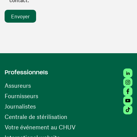
contact. *
Linked
Professionnels
Insta
Assureurs
Faceb
(ouvre une nouvelle fenêtre)
Fournisseurs
Youtu
Journalistes
Tiktok
(ouvre une nouvelle fenêtr
Centrale de stérilisation
(ouvre une nouvelle fen
Votre événement au CHUV