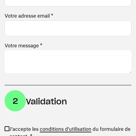
Votre adresse email *
Votre message *
2
Validation
(ouvre une nouvelle
J'accepte les
conditions d'utilisation
du formulaire de