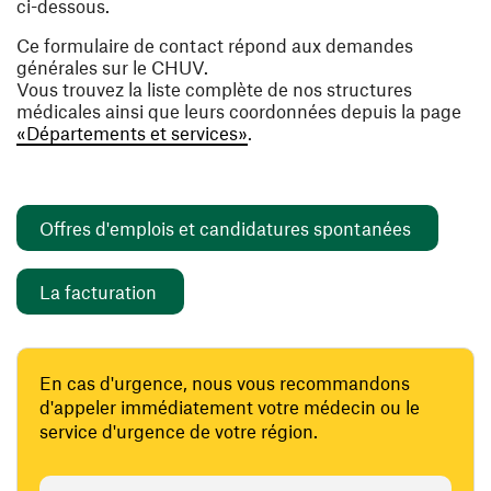
ci-dessous.
Ce formulaire de contact répond aux demandes
générales sur le CHUV.
Vous trouvez la liste complète de nos structures
médicales ainsi que leurs coordonnées depuis la page
«Départements et services»
.
(ouvre un
Offres d'emplois et candidatures spontanées
(ouvre une nouvelle fenêtre)
La facturation
En cas d'urgence, nous vous recommandons
d'appeler immédiatement votre médecin ou le
service d'urgence de votre région.