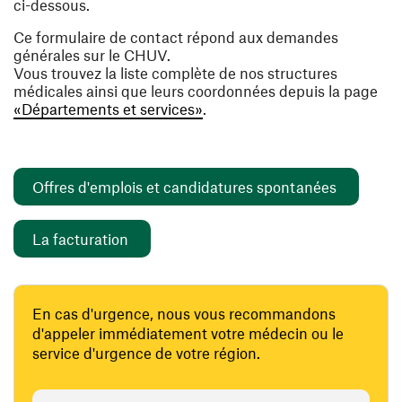
ci-dessous.
Ce formulaire de contact répond aux demandes
générales sur le CHUV.
Vous trouvez la liste complète de nos structures
médicales ainsi que leurs coordonnées depuis la page
«Départements et services»
.
(ouvre un
Offres d'emplois et candidatures spontanées
(ouvre une nouvelle fenêtre)
La facturation
En cas d'urgence, nous vous recommandons
d'appeler immédiatement votre médecin ou le
service d'urgence de votre région.