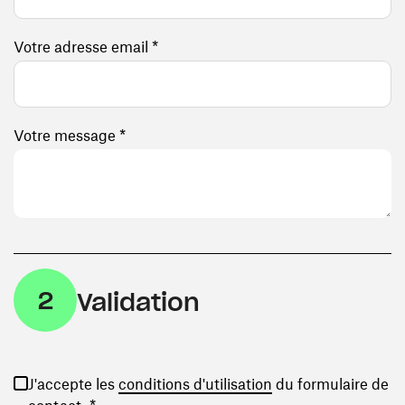
Votre adresse email *
Votre message *
2
Validation
(ouvre une nouvelle
J'accepte les
conditions d'utilisation
du formulaire de