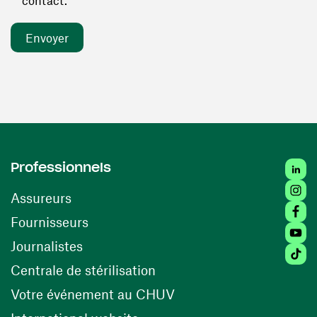
contact. *
Linked
Professionnels
Insta
Assureurs
Faceb
(ouvre une nouvelle fenêtre)
Fournisseurs
Youtu
Journalistes
Tiktok
(ouvre une nouvelle fenêtr
Centrale de stérilisation
(ouvre une nouvelle fen
Votre événement au CHUV