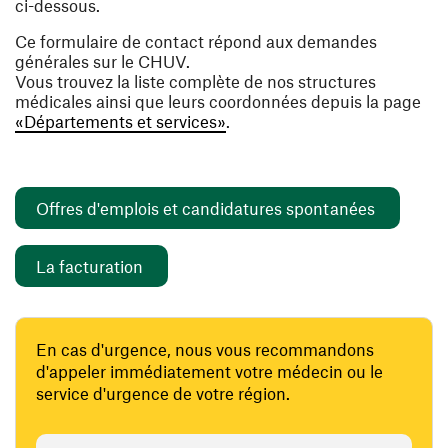
ci-dessous.
Ce formulaire de contact répond aux demandes
générales sur le CHUV.
Vous trouvez la liste complète de nos structures
médicales ainsi que leurs coordonnées depuis la page
«Départements et services»
.
(ouvre un
Offres d'emplois et candidatures spontanées
(ouvre une nouvelle fenêtre)
La facturation
En cas d'urgence, nous vous recommandons
d'appeler immédiatement votre médecin ou le
service d'urgence de votre région.