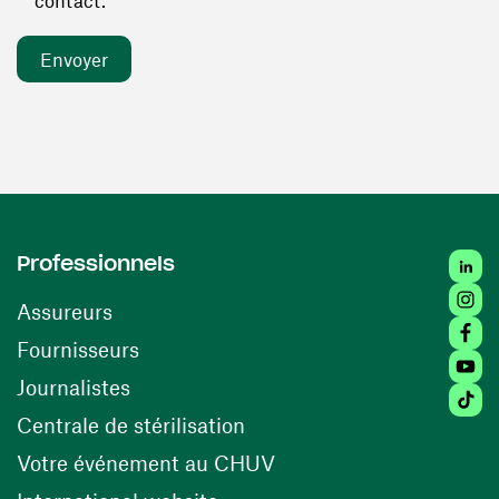
contact. *
Linked
Professionnels
Insta
Assureurs
Faceb
(ouvre une nouvelle fenêtre)
Fournisseurs
Youtu
Journalistes
Tiktok
(ouvre une nouvelle fenêtr
Centrale de stérilisation
(ouvre une nouvelle fen
Votre événement au CHUV