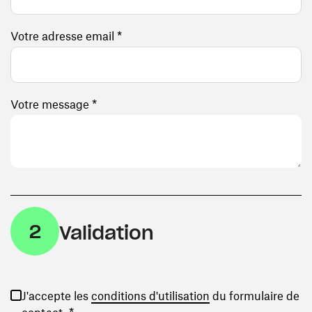
Votre adresse email *
Votre message *
2
Validation
(ouvre une nouvelle
J'accepte les
conditions d'utilisation
du formulaire de