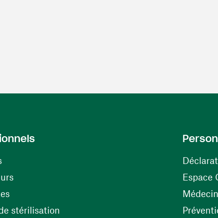
ionnels
Person
s
Déclarat
(ouvre une nouvelle fenêtre)
eurs
Espace 
tes
Médecine
(ouvre une nouvelle fenêtre)
e stérilisation
Préventi