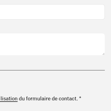
(ouvre une nouvelle fenêtre)
ilisation
du formulaire de contact. *