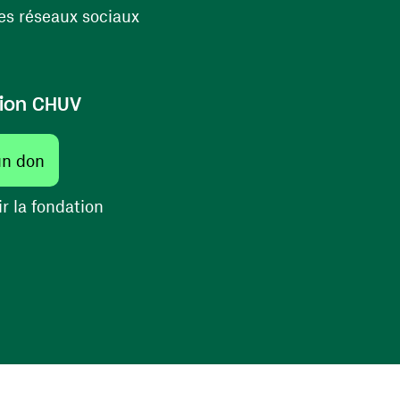
(ouvre une nouvelle fenêtre)
s réseaux sociaux
ion CHUV
(ouvre une nouvelle fenêtre)
un don
(ouvre une nouvelle fenêtre)
r la fondation