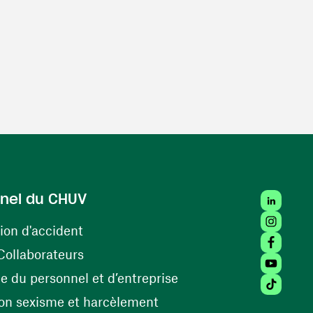
LinkedIn
nel du CHUV
Instagra
(ouvre une nouvelle fenêtre)
ion d'accident
Facebook
(ouvre une nouvelle fenêtre)
Collaborateurs
Youtube 
(ouvre une nouvelle fe
 du personnel et d’entreprise
Tiktok (
(ouvre une nouvelle fenêtr
on sexisme et harcèlement