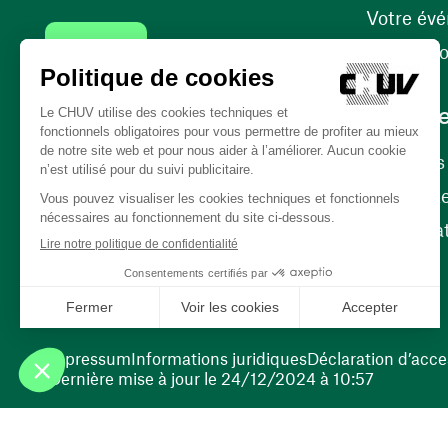
Votre év
Contact
Internati
Carrièr
Carrière
Nos poste
(ouvre une nouvelle fenêtre)
Bénévola
(ouvre une nouvelle fenêtre)
Impressum
Informations juridiques
Déclaration d’acces
Dernière mise à jour le 24/12/2024 à 10:57