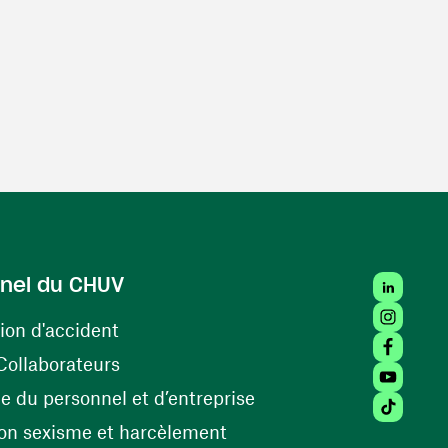
LinkedIn
nel du CHUV
Instagra
(ouvre une nouvelle fenêtre)
ion d'accident
Facebook
(ouvre une nouvelle fenêtre)
Collaborateurs
Youtube 
(ouvre une nouvelle fe
 du personnel et d’entreprise
Tiktok (
(ouvre une nouvelle fenêtr
on sexisme et harcèlement