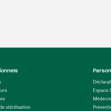
ionnels
Person
s
Déclarat
(ouvre une nouvelle fenêtre)
eurs
Espace 
tes
Médecine
(ouvre une nouvelle fenêtre)
e stérilisation
Préventi