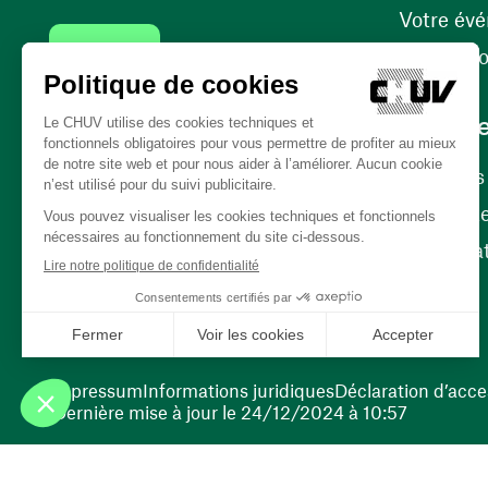
Votre év
Contact
Internati
Carrièr
Carrière
Nos poste
(ouvre une nouvelle fenêtre)
Bénévola
(ouvre une nouvelle fenêtre)
Impressum
Informations juridiques
Déclaration d’acces
Dernière mise à jour le 24/12/2024 à 10:57