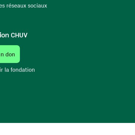
(ouvre une nouvelle fenêtre)
s réseaux sociaux
ion CHUV
(ouvre une nouvelle fenêtre)
un don
(ouvre une nouvelle fenêtre)
r la fondation