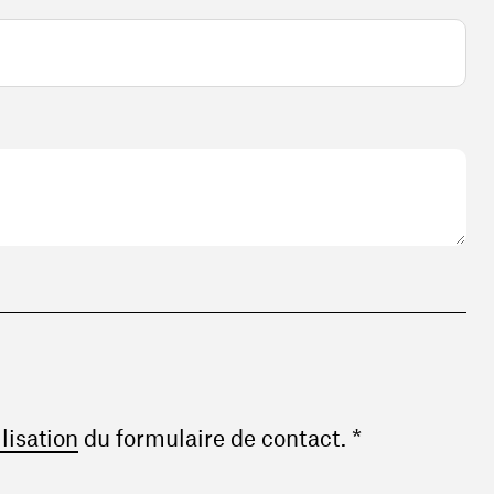
(ouvre une nouvelle fenêtre)
ilisation
du formulaire de contact. *