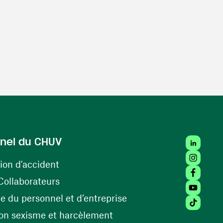
LinkedIn
nel du CHUV
Instagra
(ouvre une nouvelle fenêtre)
ion d'accident
Facebook
(ouvre une nouvelle fenêtre)
Collaborateurs
Youtube 
(ouvre une nouvelle fe
 du personnel et d’entreprise
Tiktok (
(ouvre une nouvelle fenêtr
on sexisme et harcèlement