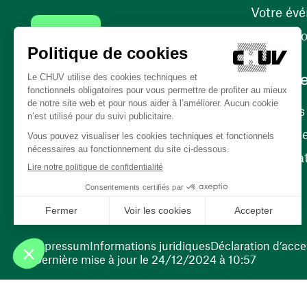
Votre év
Contact
Internati
Carrièr
Carrière
Nos poste
(ouvre une nouvelle fenêtre)
Bénévola
(ouvre une nouvelle fenêtre)
Impressum
Informations juridiques
Déclaration d’acces
Dernière mise à jour le 24/12/2024 à 10:57