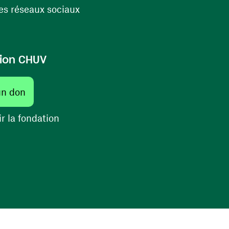
(ouvre une nouvelle fenêtre)
s réseaux sociaux
ion CHUV
(ouvre une nouvelle fenêtre)
un don
(ouvre une nouvelle fenêtre)
r la fondation