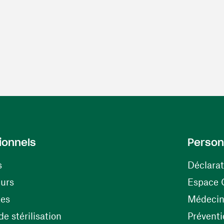
ionnels
Person
s
Déclarat
(ouvre une nouvelle fenêtre)
eurs
Espace 
tes
Médecine
(ouvre une nouvelle fenêtre)
e stérilisation
Préventi