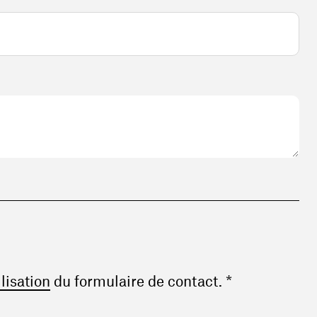
(ouvre une nouvelle fenêtre)
ilisation
du formulaire de contact. *