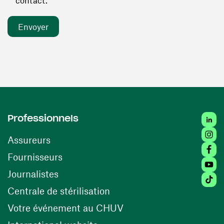
contact. *
Linked
Professionnels
Insta
Assureurs
Faceb
(ouvre une nouvelle fenêtre)
Fournisseurs
Youtu
Journalistes
Tiktok
(ouvre une nouvelle fenêtr
Centrale de stérilisation
(ouvre une nouvelle fen
Votre événement au CHUV