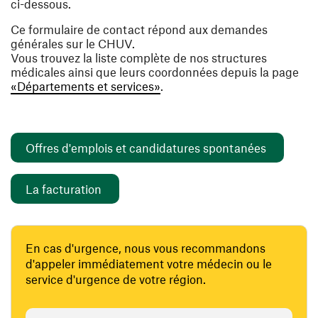
ci-dessous.
Ce formulaire de contact répond aux demandes
générales sur le CHUV.
Vous trouvez la liste complète de nos structures
médicales ainsi que leurs coordonnées depuis la page
«Départements et services»
.
(ouvre un
Offres d'emplois et candidatures spontanées
(ouvre une nouvelle fenêtre)
La facturation
En cas d'urgence, nous vous recommandons
d'appeler immédiatement votre médecin ou le
service d'urgence de votre région.