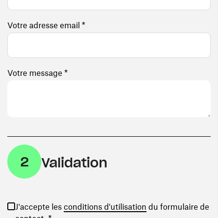
Votre adresse email *
Votre message *
2
Validation
(ouvre une nouvelle
J'accepte les
conditions d'utilisation
du formulaire de