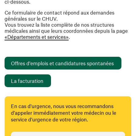
ci-dessous.
Ce formulaire de contact répond aux demandes
générales sur le CHUV.
Vous trouvez la liste complète de nos structures
médicales ainsi que leurs coordonnées depuis la page
«Départements et services»
.
(ouvre un
Offres d'emplois et candidatures spontanées
(ouvre une nouvelle fenêtre)
La facturation
En cas d'urgence, nous vous recommandons
d'appeler immédiatement votre médecin ou le
service d'urgence de votre région.