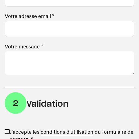
Votre adresse email *
Votre message *
2
Validation
(ouvre une nouvelle
J'accepte les
conditions d'utilisation
du formulaire de