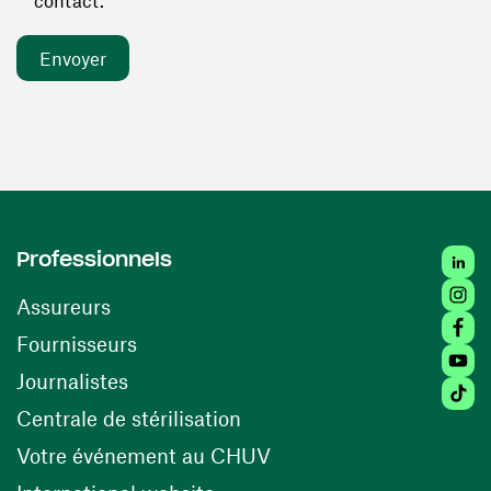
contact. *
Linked
Professionnels
Insta
Assureurs
Faceb
(ouvre une nouvelle fenêtre)
Fournisseurs
Youtu
Journalistes
Tiktok
(ouvre une nouvelle fenêtr
Centrale de stérilisation
(ouvre une nouvelle fen
Votre événement au CHUV