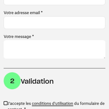
Votre adresse email *
Votre message *
2
Validation
(ouvre une nouvelle
J'accepte les
conditions d'utilisation
du formulaire de