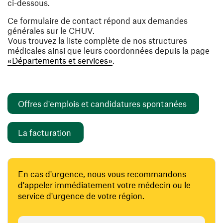
ci-dessous.
Ce formulaire de contact répond aux demandes
générales sur le CHUV.
Vous trouvez la liste complète de nos structures
médicales ainsi que leurs coordonnées depuis la page
«Départements et services»
.
(ouvre un
Offres d'emplois et candidatures spontanées
(ouvre une nouvelle fenêtre)
La facturation
En cas d'urgence, nous vous recommandons
d'appeler immédiatement votre médecin ou le
service d'urgence de votre région.