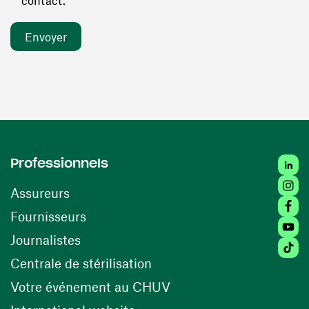
contact. *
Linked
Professionnels
Insta
Assureurs
Faceb
(ouvre une nouvelle fenêtre)
Fournisseurs
Youtu
Journalistes
Tiktok
(ouvre une nouvelle fenêtr
Centrale de stérilisation
(ouvre une nouvelle fen
Votre événement au CHUV