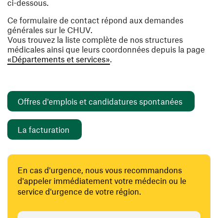
ci-dessous.
Ce formulaire de contact répond aux demandes
générales sur le CHUV.
Vous trouvez la liste complète de nos structures
médicales ainsi que leurs coordonnées depuis la page
«Départements et services»
.
(ouvre un
Offres d'emplois et candidatures spontanées
(ouvre une nouvelle fenêtre)
La facturation
En cas d'urgence, nous vous recommandons
d'appeler immédiatement votre médecin ou le
service d'urgence de votre région.