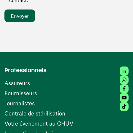
contact. *
Linked
Professionnels
Insta
Assureurs
Faceb
(ouvre une nouvelle fenêtre)
Fournisseurs
Youtu
Journalistes
Tiktok
(ouvre une nouvelle fenêtr
Centrale de stérilisation
(ouvre une nouvelle fen
Votre événement au CHUV