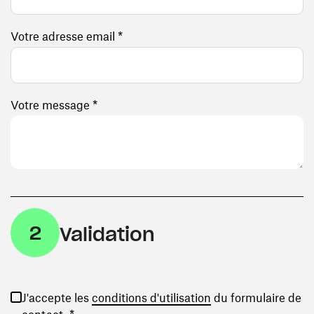
Votre adresse email *
Votre message *
2
Validation
(ouvre une nouvelle
J'accepte les
conditions d'utilisation
du formulaire de