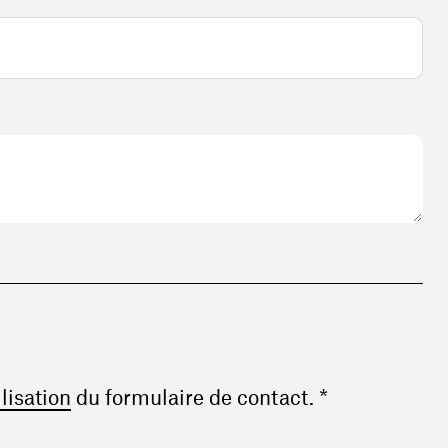
(ouvre une nouvelle fenêtre)
ilisation
du formulaire de contact. *