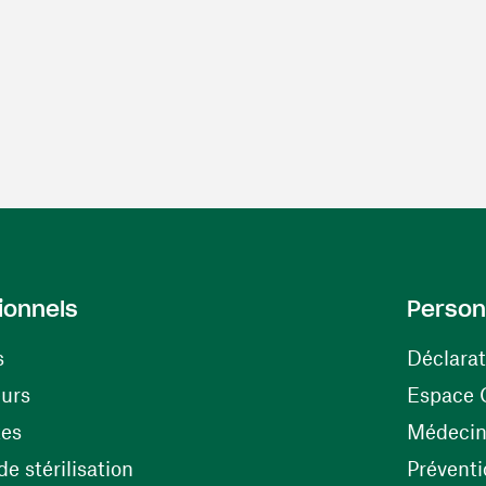
ionnels
Person
s
Déclarat
(ouvre une nouvelle fenêtre)
eurs
Espace 
tes
Médecine
(ouvre une nouvelle fenêtre)
e stérilisation
Préventi