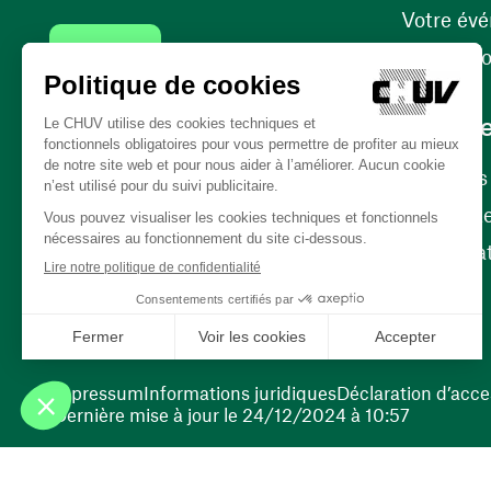
Votre év
Contact
Internati
Carrièr
Carrière
Nos poste
(ouvre une nouvelle fenêtre)
Bénévola
(ouvre une nouvelle fenêtre)
Impressum
Informations juridiques
Déclaration d’acces
Dernière mise à jour le 24/12/2024 à 10:57