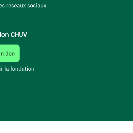
(ouvre une nouvelle fenêtre)
s réseaux sociaux
ion CHUV
(ouvre une nouvelle fenêtre)
un don
(ouvre une nouvelle fenêtre)
r la fondation