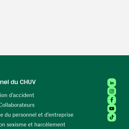
LinkedIn
nel du CHUV
Instagra
(ouvre une nouvelle fenêtre)
ion d'accident
Facebook
(ouvre une nouvelle fenêtre)
Collaborateurs
Youtube 
(ouvre une nouvelle fe
 du personnel et d’entreprise
Tiktok (
(ouvre une nouvelle fenêtr
on sexisme et harcèlement