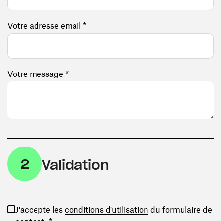
Votre adresse email *
Votre message *
2
Validation
(ouvre une nouvelle
J'accepte les
conditions d'utilisation
du formulaire de