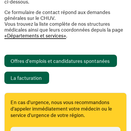
ci-dessous.
Ce formulaire de contact répond aux demandes
générales sur le CHUV.
Vous trouvez la liste complète de nos structures
médicales ainsi que leurs coordonnées depuis la page
«Départements et services»
.
(ouvre un
Offres d'emplois et candidatures spontanées
(ouvre une nouvelle fenêtre)
La facturation
En cas d'urgence, nous vous recommandons
d'appeler immédiatement votre médecin ou le
service d'urgence de votre région.