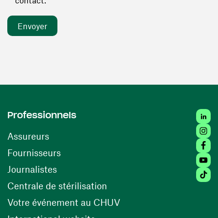
contact. *
Linked
Professionnels
Insta
Assureurs
Faceb
(ouvre une nouvelle fenêtre)
Fournisseurs
Youtu
Journalistes
Tiktok
(ouvre une nouvelle fenêtr
Centrale de stérilisation
(ouvre une nouvelle fen
Votre événement au CHUV