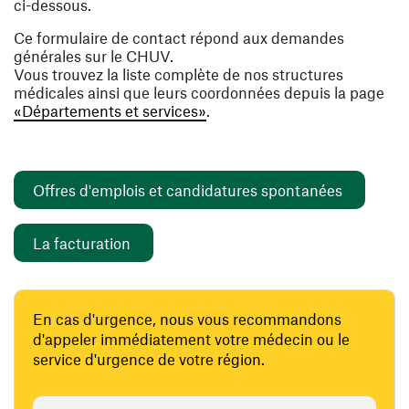
ci-dessous.
Ce formulaire de contact répond aux demandes
générales sur le CHUV.
Vous trouvez la liste complète de nos structures
médicales ainsi que leurs coordonnées depuis la page
«Départements et services»
.
(ouvre un
Offres d'emplois et candidatures spontanées
(ouvre une nouvelle fenêtre)
La facturation
En cas d'urgence, nous vous recommandons
d'appeler immédiatement votre médecin ou le
service d'urgence de votre région.