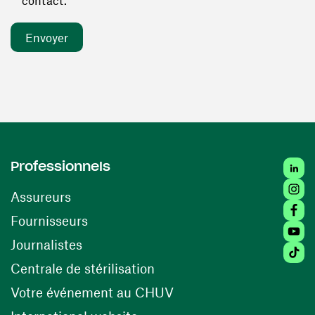
contact. *
Linked
Professionnels
Insta
Assureurs
Faceb
(ouvre une nouvelle fenêtre)
Fournisseurs
Youtu
Journalistes
Tiktok
(ouvre une nouvelle fenêtr
Centrale de stérilisation
(ouvre une nouvelle fen
Votre événement au CHUV