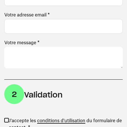
Votre adresse email *
Votre message *
2
Validation
(ouvre une nouvelle
J'accepte les
conditions d'utilisation
du formulaire de