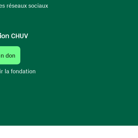
(ouvre une nouvelle fenêtre)
s réseaux sociaux
ion CHUV
(ouvre une nouvelle fenêtre)
un don
(ouvre une nouvelle fenêtre)
r la fondation