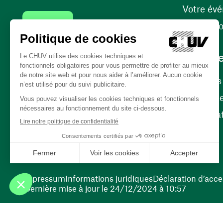
Votre év
Contact
Internati
Carrièr
Carrière
Nos poste
(ouvre une nouvelle fenêtre)
Bénévola
(ouvre une nouvelle fenêtre)
Impressum
Informations juridiques
Déclaration d’acces
Dernière mise à jour le 24/12/2024 à 10:57