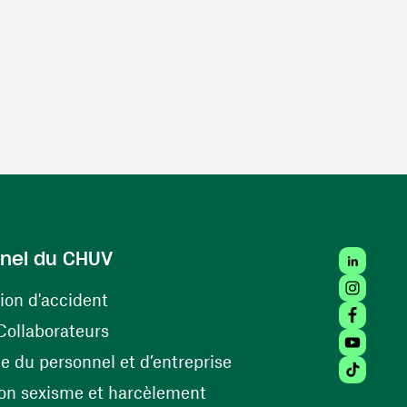
LinkedIn
nel du CHUV
Instagra
(ouvre une nouvelle fenêtre)
ion d'accident
Facebook
(ouvre une nouvelle fenêtre)
Collaborateurs
Youtube 
(ouvre une nouvelle fe
 du personnel et d’entreprise
Tiktok (
(ouvre une nouvelle fenêtr
on sexisme et harcèlement