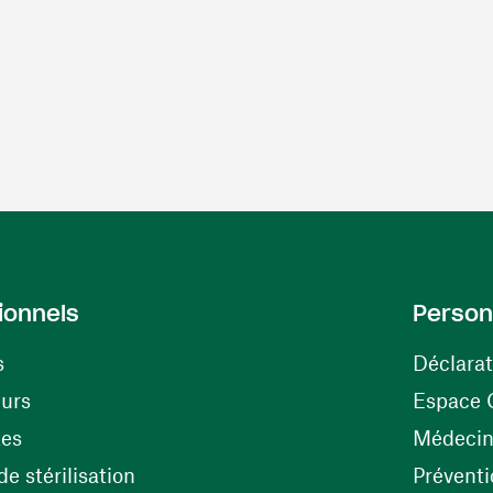
ionnels
Person
s
Déclarat
(ouvre une nouvelle fenêtre)
eurs
Espace 
tes
Médecine
(ouvre une nouvelle fenêtre)
e stérilisation
Préventi