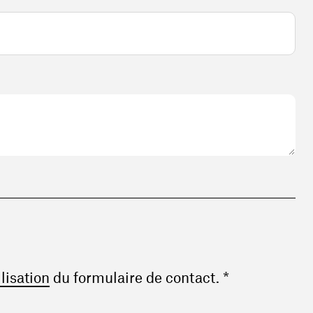
(ouvre une nouvelle fenêtre)
ilisation
du formulaire de contact. *