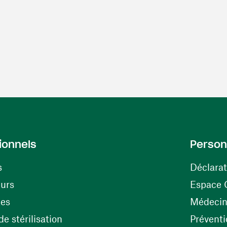
ionnels
Person
s
Déclarat
(ouvre une nouvelle fenêtre)
eurs
Espace 
tes
Médecine
(ouvre une nouvelle fenêtre)
e stérilisation
Préventi