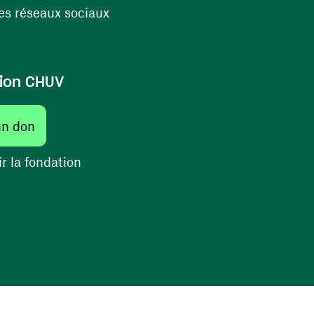
(ouvre une nouvelle fenêtre)
s réseaux sociaux
ion CHUV
(ouvre une nouvelle fenêtre)
un don
(ouvre une nouvelle fenêtre)
r la fondation