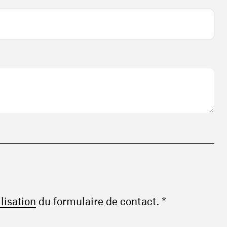
(ouvre une nouvelle fenêtre)
ilisation
du formulaire de contact. *