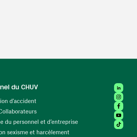
LinkedIn
nel du CHUV
Instagra
(ouvre une nouvelle fenêtre)
ion d'accident
Facebook
(ouvre une nouvelle fenêtre)
Collaborateurs
Youtube 
(ouvre une nouvelle fe
 du personnel et d’entreprise
Tiktok (
(ouvre une nouvelle fenêtr
on sexisme et harcèlement