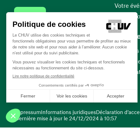
Votre év
Contact
Internati
Carrièr
Carrière
Nos poste
(ouvre une nouvelle fenêtre)
Bénévola
(ouvre une nouvelle fenêtre)
Impressum
Informations juridiques
Déclaration d’acces
Dernière mise à jour le 24/12/2024 à 10:57