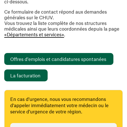
ci-dessous.
Ce formulaire de contact répond aux demandes
générales sur le CHUV.
Vous trouvez la liste complète de nos structures
médicales ainsi que leurs coordonnées depuis la page
«Départements et services»
.
(ouvre un
Offres d'emplois et candidatures spontanées
(ouvre une nouvelle fenêtre)
La facturation
En cas d'urgence, nous vous recommandons
d'appeler immédiatement votre médecin ou le
service d'urgence de votre région.