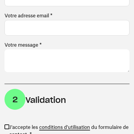
Votre adresse email *
Votre message *
2
Validation
(ouvre une nouvelle
J'accepte les
conditions d'utilisation
du formulaire de