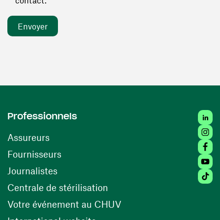
contact. *
Linked
Professionnels
Insta
Assureurs
Faceb
(ouvre une nouvelle fenêtre)
Fournisseurs
Youtu
Journalistes
Tiktok
(ouvre une nouvelle fenêtr
Centrale de stérilisation
(ouvre une nouvelle fen
Votre événement au CHUV