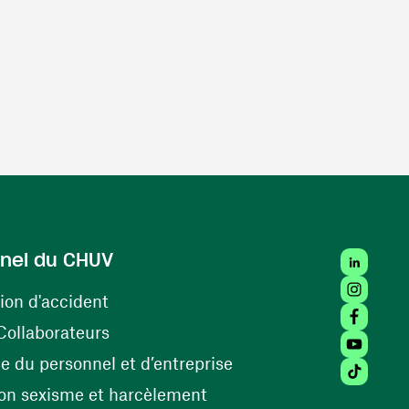
LinkedIn
nel du CHUV
Instagra
(ouvre une nouvelle fenêtre)
ion d'accident
Facebook
(ouvre une nouvelle fenêtre)
Collaborateurs
Youtube 
(ouvre une nouvelle fe
 du personnel et d’entreprise
Tiktok (
(ouvre une nouvelle fenêtr
on sexisme et harcèlement