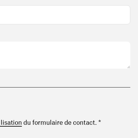
(ouvre une nouvelle fenêtre)
ilisation
du formulaire de contact. *