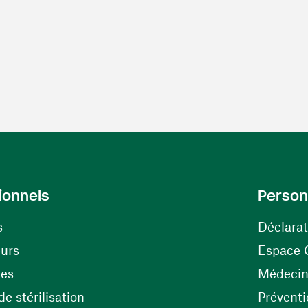
ionnels
Person
s
Déclarat
(ouvre une nouvelle fenêtre)
eurs
Espace 
tes
Médecine
(ouvre une nouvelle fenêtre)
e stérilisation
Préventi