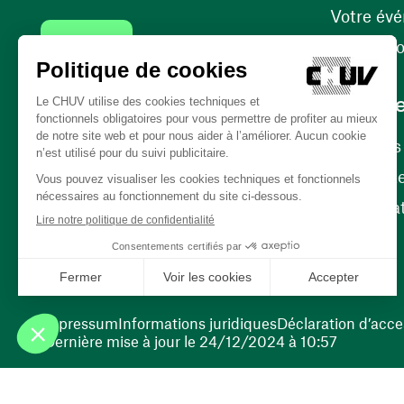
Votre év
Contact
Internati
Carrièr
Carrière
Nos poste
(ouvre une nouvelle fenêtre)
Bénévola
(ouvre une nouvelle fenêtre)
Impressum
Informations juridiques
Déclaration d’acces
Dernière mise à jour le 24/12/2024 à 10:57