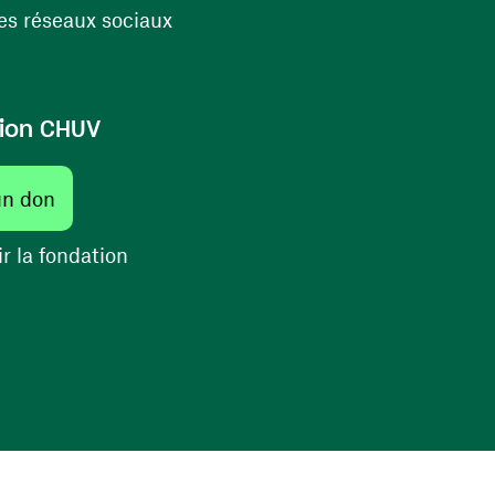
(ouvre une nouvelle fenêtre)
s réseaux sociaux
ion CHUV
(ouvre une nouvelle fenêtre)
un don
(ouvre une nouvelle fenêtre)
r la fondation